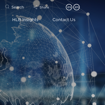
Search
es
en
Share
HLB Insights
Contact Us